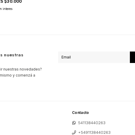
RS
$30.000
s nuestras
bir nuestras novedades?
a mismo y comenzá a
Contacto
541138440263
+5491138440263