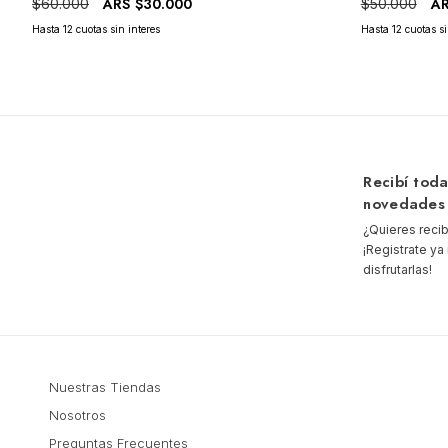
A
ARS
$30.000
$50.000
$60.000
Recibí toda
novedades
¿Quieres reci
¡Registrate y
disfrutarlas!
Nuestras Tiendas
Nosotros
Preguntas Frecuentes