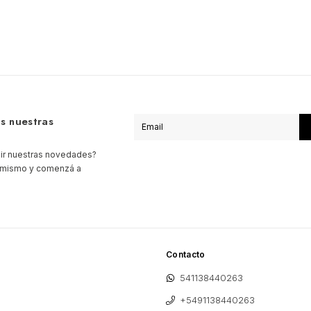
s nuestras
bir nuestras novedades?
a mismo y comenzá a
Contacto
541138440263
+5491138440263