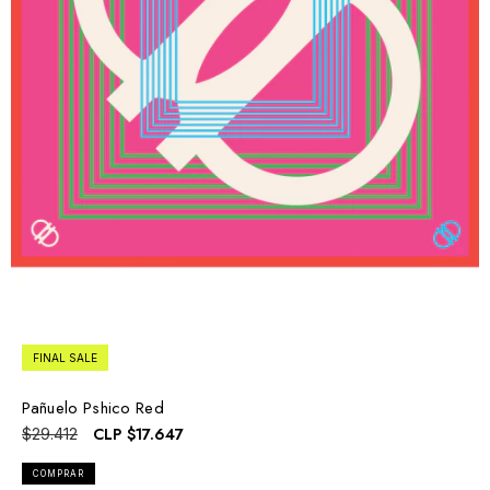
FINAL SALE
Pañuelo Pshico Red
CLP
$17.647
$29.412
COMPRAR